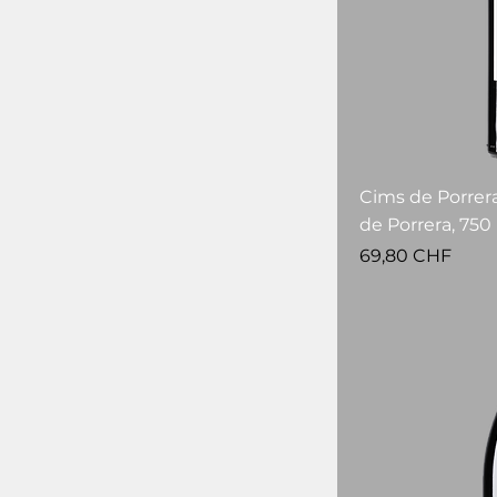
Cims de Porrera
de Porrera, 750
Prezzo
69,80 CHF