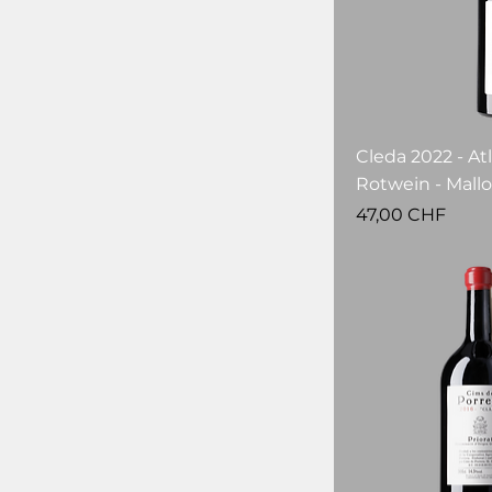
Cleda 2022 - Atl
Rotwein - Mallo
Prezzo
47,00 CHF