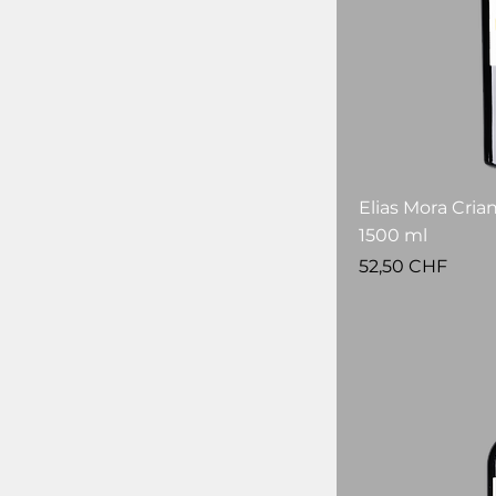
Elias Mora Crian
1500 ml
Prezzo
52,50 CHF