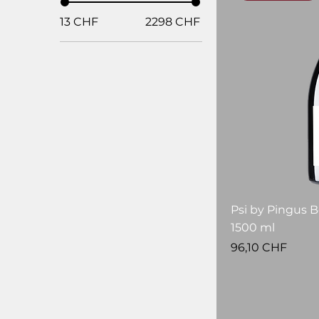
13 CHF
2298 CHF
Psi by Pingus 
1500 ml
Prezzo
96,10 CHF