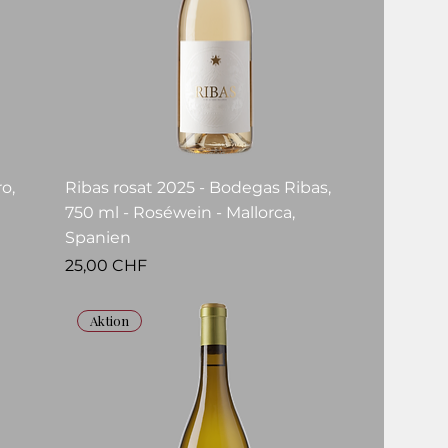
o,
Ribas rosat 2025 - Bodegas Ribas,
750 ml - Roséwein - Mallorca,
Spanien
Prezzo
25,00 CHF
Aktion