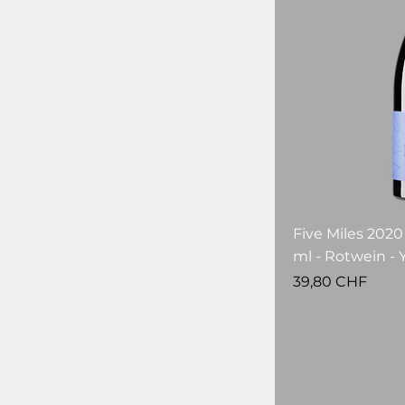
Five Miles 2020 
ml - Rotwein - 
Prezzo
39,80 CHF