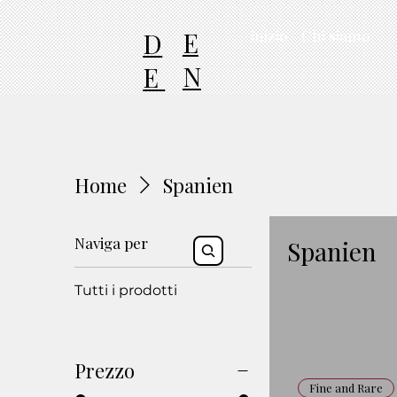
E
D
inizio
Chi siamo
N
E
Home
Spanien
Naviga per
Spanien
Tutti i prodotti
Prezzo
Fine and Rare