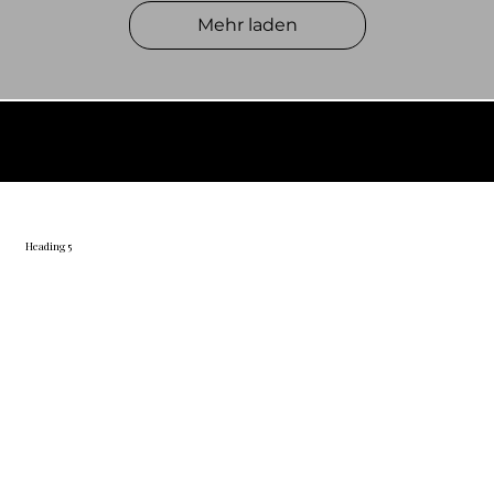
Mehr laden
© 2026 by BelVino AG
Heading 5