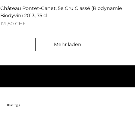
Château Pontet-Canet, 5e Cru Classé (Biodynamie
Biodyvin) 2013, 75 cl
Preis
121,80 CHF
Mehr laden
© 2026 by BelVino AG
Heading 5