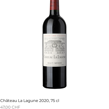
Château La Lagune 2020, 75 cl
Preis
47,00 CHF