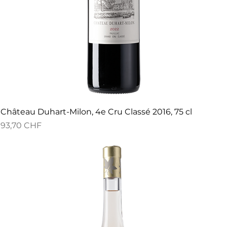
Château Duhart-Milon, 4e Cru Classé 2016, 75 cl
Preis
93,70 CHF