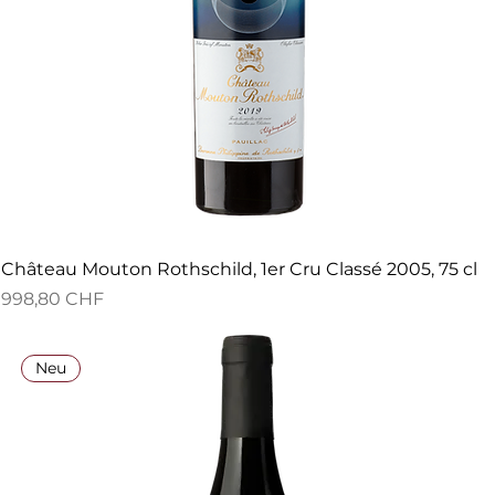
Château Mouton Rothschild, 1er Cru Classé 2005, 75 cl
Preis
998,80 CHF
Neu