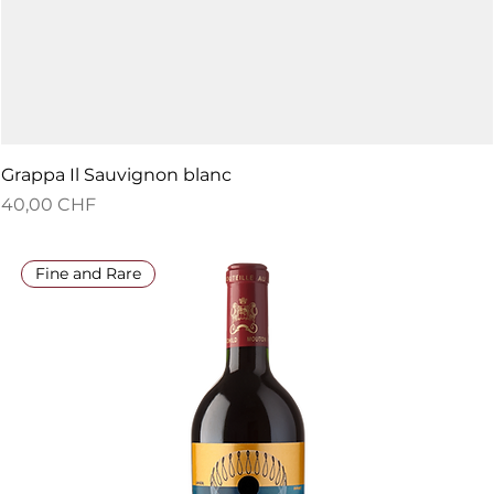
Grappa Il Sauvignon blanc
Preis
40,00 CHF
Fine and Rare