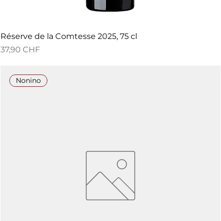
Réserve de la Comtesse 2025, 75 cl
Preis
37,90 CHF
Nonino