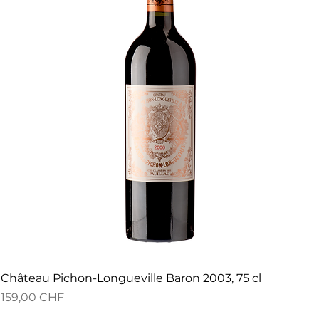
Château Pichon-Longueville Baron 2003, 75 cl
Preis
159,00 CHF