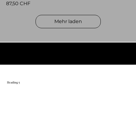
Preis
87,50 CHF
Mehr laden
© 2026 by BelVino AG
Heading 5