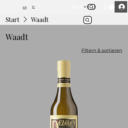
Menü
IT
EN
Start
Waadt
Waadt
Filtern & sortieren