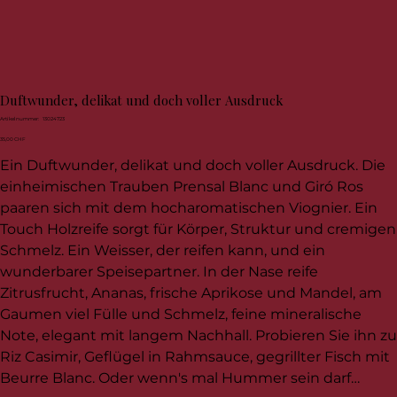
Duftwunder, delikat und doch voller Ausdruck
Artikelnummer:
Artikelnummer:
13024723
13024723
Preis
35,00 CHF
Ein Duftwunder, delikat und doch voller Ausdruck. Die
einheimischen Trauben Prensal Blanc und Giró Ros
paaren sich mit dem hocharomatischen Viognier. Ein
Touch Holzreife sorgt für Körper, Struktur und cremigen
Schmelz. Ein Weisser, der reifen kann, und ein
wunderbarer Speisepartner. In der Nase reife
Zitrusfrucht, Ananas, frische Aprikose und Mandel, am
Gaumen viel Fülle und Schmelz, feine mineralische
Note, elegant mit langem Nachhall. Probieren Sie ihn zu
Riz Casimir, Geflügel in Rahmsauce, gegrillter Fisch mit
Beurre Blanc. Oder wenn's mal Hummer sein darf…