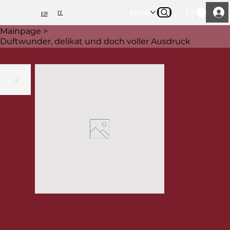
Menü
IT
EN
Mainpage
>
Duftwunder, delikat und doch voller Ausdruck