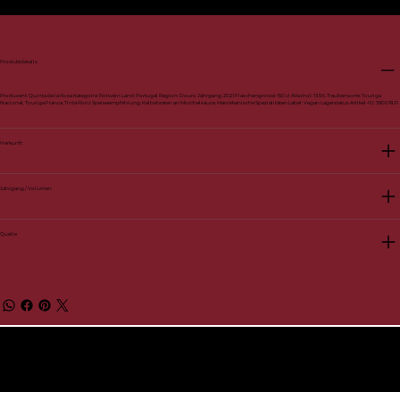
Produktdetails
Produzent: Quinta de la Rosa Kategorie: Rotwein Land: Portugal Region: Douro Jahrgang: 2021 Flaschengrösse: 150 cl Alkohol: 13.5% Traubensorte: Touriga
Nacional, Touriga Franca, Tinta Roriz Speiseempfehlung: Kalbsbraten an Morchelsauce, Marokkanische Spezialitäten Label: Vegan Lagerstatus Artikel-ID: 39001821
Herkunft
Jahrgang / Volumen
Quelle
© 2026 by BelVino AG