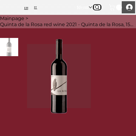
Menü
IT
EN
Mainpage
>
Quinta de la Rosa red wine 2021 - Quinta de la Rosa, 1500 ml