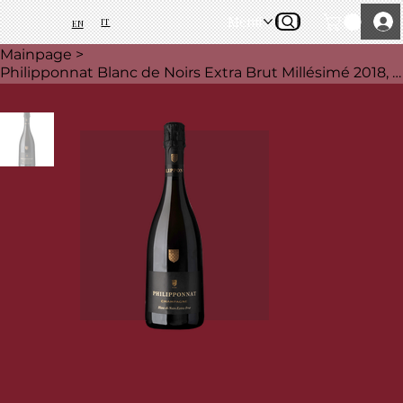
Menü
IT
EN
Mainpage
>
Philipponnat Blanc de Noirs Extra Brut Millésimé 2018, 75 cl