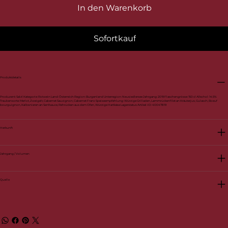
In den Warenkorb
Sofortkauf
Produktdetails
Produzent: Salzl Kategorie: Rotwein Land: Österreich Region: Burgenland Unterregion: Neusiedlersee Jahrgang: 2019 Flaschengrösse: 150 cl Alkohol: 14.5%
Traubensorte: Merlot, Zweigelt, Cabernet Sauvignon, Cabernet Franc Speiseempfehlung: Würzige Grilladen, Lammrückenfilet an Kräuterjus, Gulasch, Boeuf
bourguignon, Kalbsnieren an Senfsauce, Rehrücken aus dem Ofen, Würzige Hartkäse Lagerstatus Artikel-ID: 40047819
Herkunft
Jahrgang / Volumen
Quelle