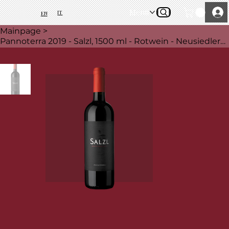
Menü
IT
EN
Mainpage
>
Pannoterra 2019 - Salzl, 1500 ml - Rotwein - Neusiedlersee, Burgenland