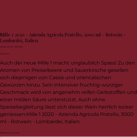
Mille 1 2020 - Azienda Agricola Pratello, 3000 ml - Rotwein -
Lombardei, Italien
Artikelnummer:
Artikelnummer:
35242920
35242920
Preis
118,00 CHF
Auch der neue Mille 1 macht unglaublich Spass! Zu den
Aromen von Preiselbeere und Sauerkirsche gesellen
sich diejenigen von Cassis und orientalischen
Gewürzen hinzu. Sein intensiver fruchtig-würziger
Geschmack wird von angenehm reifen Gerbstoffen und
einer milden Säure unterstützt. Auch ohne
Speisebegleitung lässt sich dieser Wein herrlich locker
geniessen.Mille 1 2020 - Azienda Agricola Pratello, 3000
ml - Rotwein - Lombardei, Italien.
Bemerkung (optional)
Bis