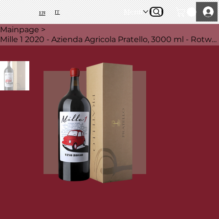
Menü
IT
EN
Mainpage
>
Mille 1 2020 - Azienda Agricola Pratello, 3000 ml - Rotwein - Lombardei, Italien