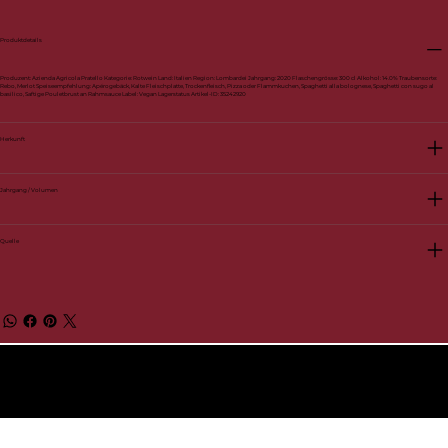
Produktdetails
Produzent: Azienda Agricola Pratello Kategorie: Rotwein Land: Italien Region: Lombardei Jahrgang: 2020 Flaschengrösse: 300 cl Alkohol: 14.0% Traubensorte:
Rebo, Merlot Speiseempfehlung: Apérogebäck, Kalte Fleischplatte, Trockenfleisch, Pizza oder Flammkuchen, Spaghetti alla bolognese, Spaghetti con sugo al
basilico, Saftige Pouletbrust an Rahmsauce Label: Vegan Lagerstatus Artikel-ID: 35242920
Herkunft
Jahrgang / Volumen
Quelle
© 2026 by BelVino AG