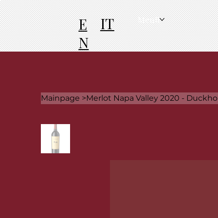
IT
E
Menü
N
Mainpage
>
Merlot Napa Valley 2020 - Duckho