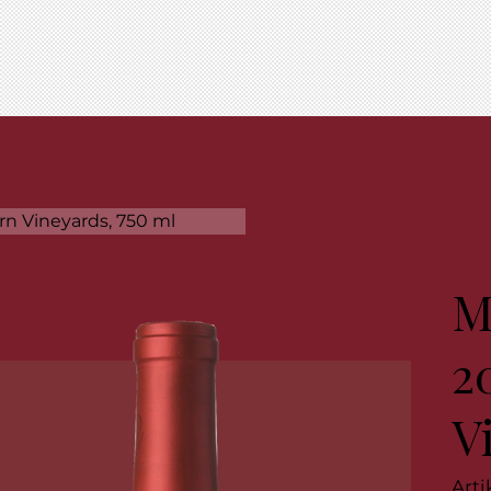
rn Vineyards, 750 ml
M
2
V
Art