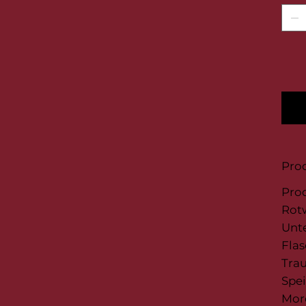
Prod
Pro
Rotw
Unte
Flas
Trau
Spe
Mor