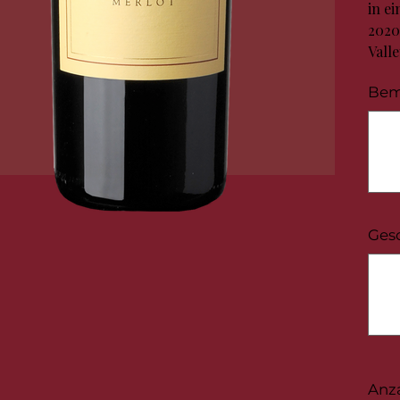
in e
2020
Valle
Bem
Bis
zu
100
Zeichen
Ges
Bis
zu
100
Zeichen
Anz