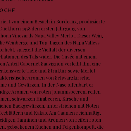
50100720
00 CHF
iriert von einem Besuch in Bordeaux, produzierte
Duckhorn 1978 den ersten Jahrgang von
horn Vineyards Napa Valley Merlot. Dieser Wein,
die Weinberge und Top-Lagen des Napa Valleys
rhebt, spiegelt die Vielfalt der diversen
llationen des Tals wider. Die Cuvée mit einem
nen Anteil Cabernet Sauvignon verleiht ihm eine
rkenswerte Tiefe und Struktur sowie Merlot
akteristische Aromen von Schwarzkirsche,
ume und Gewürzen. In der Nase offenbart er
ndige Aromen von roten Johannisbeeren, reifen
umen, schwarzen Himbeeren, Kirsche und
lichen Backgewürzen, unterstrichen mit Noten
Teeblättern und Kakao. Am Gaumen reichhaltig,
seidigen Tanninen und Aromen von reifen roten
en, gebackenem Kuchen und Feigenkompott, die