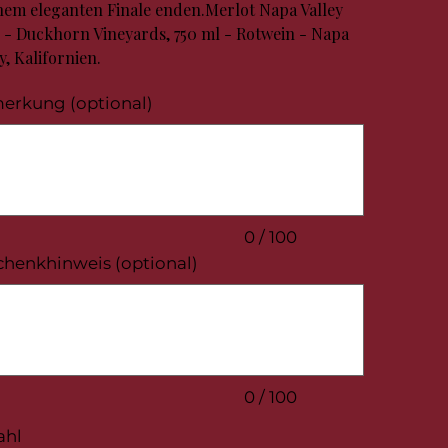
inem eleganten Finale enden.Merlot Napa Valley
 - Duckhorn Vineyards, 750 ml - Rotwein - Napa
y, Kalifornien.
erkung (optional)
.
0 / 100
chenkhinweis (optional)
.
0 / 100
ahl