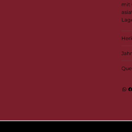
mit 
asia
Lage
Her
Jah
Que