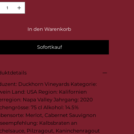
In den Warenkorb
Sofortkauf
uktdetails
duzent: Duckhorn Vineyards Kategorie:
ein Land: USA Region: Kalifornien
rregion: Napa Valley Jahrgang: 2020
chengrösse: 75 cl Alkohol: 14.5%
bensorte: Merlot, Cabernet Sauvignon
iseempfehlung: Kalbsbraten an
chelsauce, Pilzragout, Kaninchenragout