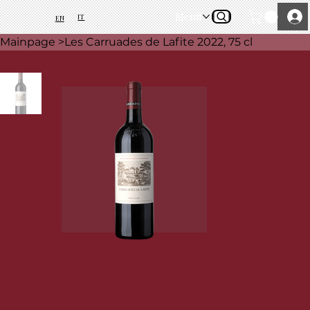
Menü
IT
EN
Mainpage
>
Les Carruades de Lafite 2022, 75 cl