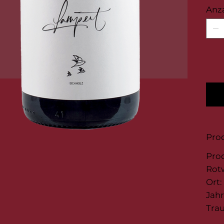
Anz
Prod
Pro
Rot
Ort:
Jah
Trau