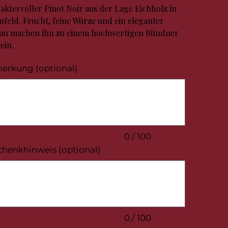
aktervoller Pinot Noir aus der Lage Eichholz in
nfeld. Frucht, feine Würze und ein eleganter
au machen ihn zu einem hochwertigen Bündner
ein.
erkung (optional)
.
0 / 100
chenkhinweis (optional)
.
0 / 100