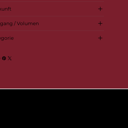
kunft
rgang / Volumen
egorie
© 2026 by BelVino AG