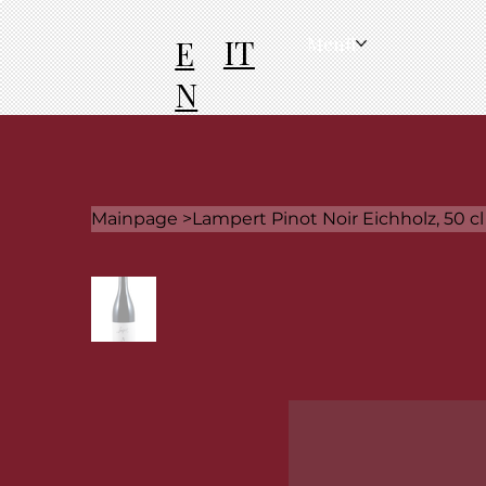
IT
E
Menü
N
Mainpage
>
Lampert Pinot Noir Eichholz, 50 cl