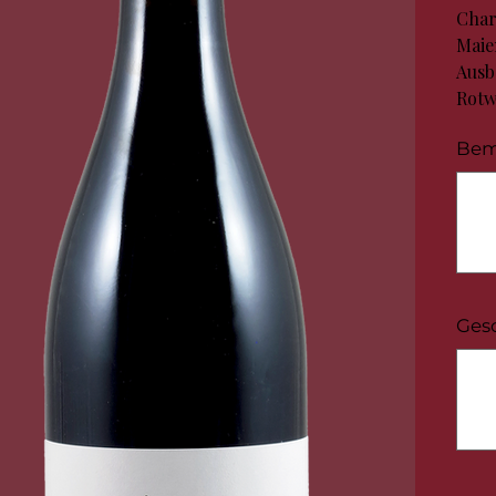
Char
Maie
Ausb
Rotw
Bem
Bis
zu
100
Zeichen
Ges
Bis
zu
100
Zeichen