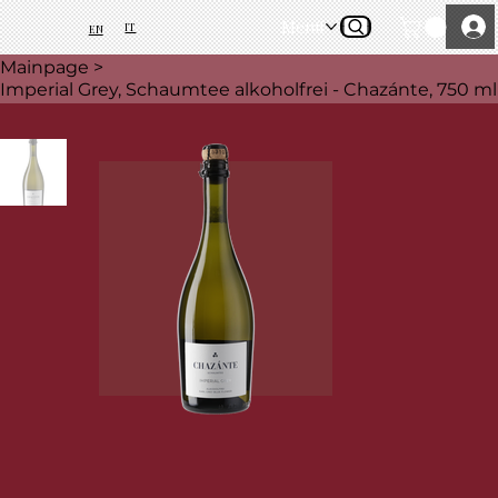
Menü
IT
EN
Mainpage
>
Imperial Grey, Schaumtee alkoholfrei - Chazánte, 750 ml