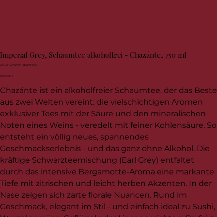
Imperial Grey, Schaumtee alkoholfrei - Chazánte, 750 ml
Artikelnummer:
Artikelnummer:
83370700
83370700
Preis
19,80 CHF
Chazánte ist ein alkoholfreier Schaumtee, der das Beste
aus zwei Welten vereint: die vielschichtigen Aromen
exklusiver Tees mit der Säure und den mineralischen
Noten eines Weins - veredelt mit feiner Kohlensäure. So
entsteht ein völlig neues, spannendes
Geschmackserlebnis - und das ganz ohne Alkohol. Die
kräftige Schwarzteemischung (Earl Grey) entfaltet
durch das intensive Bergamotte-Aroma eine markante
Tiefe mit zitrischen und leicht herben Akzenten. In der
Nase zeigen sich zarte florale Nuancen. Rund im
Geschmack, elegant im Stil - und einfach ideal zu Sushi,