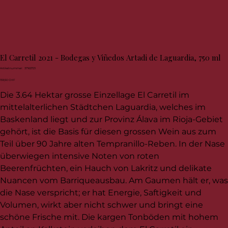
El Carretil 2021 - Bodegas y Viñedos Artadi de Laguardia, 750 ml
Artikelnummer:
Artikelnummer:
37163721
37163721
Preis
159,50 CHF
Die 3.64 Hektar grosse Einzellage El Carretil im
mittelalterlichen Städtchen Laguardia, welches im
Baskenland liegt und zur Provinz Álava im Rioja-Gebiet
gehört, ist die Basis für diesen grossen Wein aus zum
Teil über 90 Jahre alten Tempranillo-Reben. In der Nase
überwiegen intensive Noten von roten
Beerenfrüchten, ein Hauch von Lakritz und delikate
Nuancen vom Barriqueausbau. Am Gaumen hält er, was
die Nase verspricht; er hat Energie, Saftigkeit und
Volumen, wirkt aber nicht schwer und bringt eine
schöne Frische mit. Die kargen Tonböden mit hohem