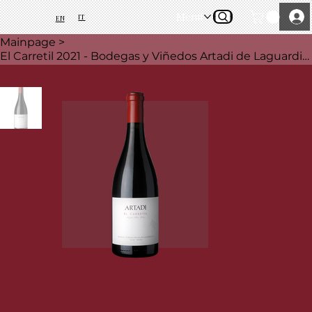
Menü
IT
EN
Mainpage
>
El Carretil 2021 - Bodegas y Viñedos Artadi de Laguardia, 750 ml