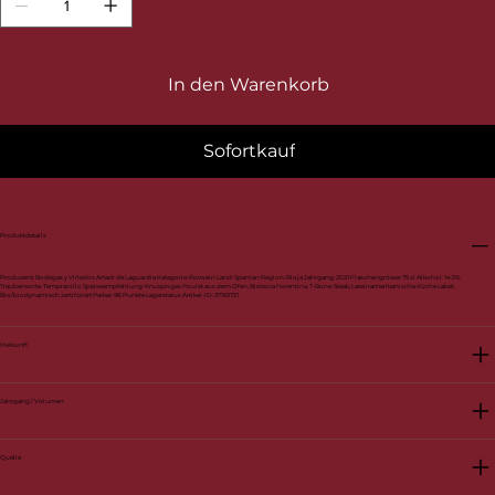
In den Warenkorb
Sofortkauf
Produktdetails
Produzent: Bodegas y Viñedos Artadi de Laguardia Kategorie: Rotwein Land: Spanien Region: Rioja Jahrgang: 2021 Flaschengrösse: 75 cl Alkohol: 14.5%
Traubensorte: Tempranillo Speiseempfehlung: Knuspriges Poulet aus dem Ofen, Bistecca fiorentina, T-Bone-Steak, Lateinamerikanische Küche Label:
Bio/biodynamisch zertifiziert Parker: 98 Punkte Lagerstatus Artikel-ID: 37163721
Herkunft
Jahrgang / Volumen
Quelle