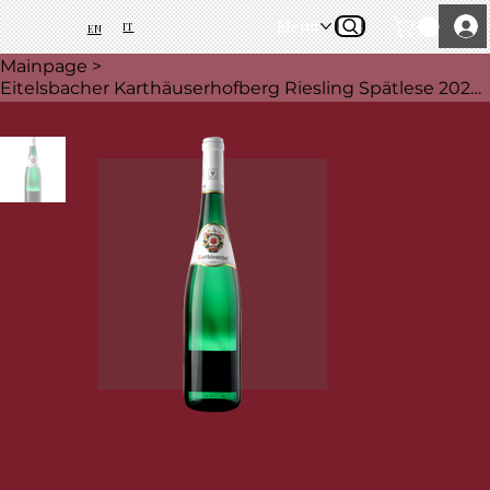
Menü
IT
EN
Mainpage
>
Eitelsbacher Karthäuserhofberg Riesling Spätlese 2022 - Karthäuserhof, 750 ml