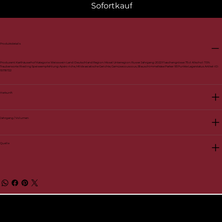
Sofortkauf
Produktdetails
Produzent: Karthäuserhof Kategorie: Weisswein Land: Deutschland Region: Mosel Unterregion: Ruwer Jahrgang: 2022 Flaschengrösse: 75 cl Alkohol: 7.5%
Traubensorte: Riesling Speiseempfehlung: Apéro riche, Milde asiatische Gerichte, Gemüsecouscous, Blauschimmelkäse Parker: 93 Punkte Lagerstatus Artikel-ID:
15178722
Herkunft
Jahrgang / Volumen
Quelle