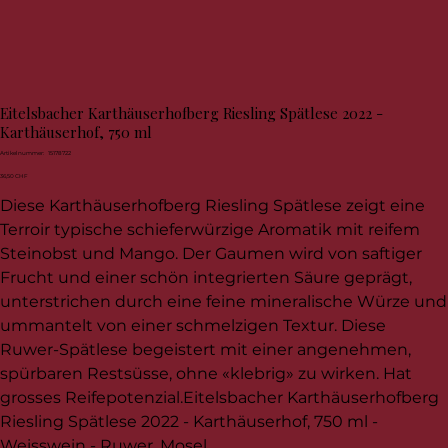
Eitelsbacher Karthäuserhofberg Riesling Spätlese 2022 -
Karthäuserhof, 750 ml
Artikelnummer:
Artikelnummer:
15178722
15178722
Preis
36,50 CHF
Diese Karthäuserhofberg Riesling Spätlese zeigt eine
Terroir typische schieferwürzige Aromatik mit reifem
Steinobst und Mango. Der Gaumen wird von saftiger
Frucht und einer schön integrierten Säure geprägt,
unterstrichen durch eine feine mineralische Würze und
ummantelt von einer schmelzigen Textur. Diese
Ruwer-Spätlese begeistert mit einer angenehmen,
spürbaren Restsüsse, ohne «klebrig» zu wirken. Hat
grosses Reifepotenzial.Eitelsbacher Karthäuserhofberg
Riesling Spätlese 2022 - Karthäuserhof, 750 ml -
Weisswein - Ruwer, Mosel.