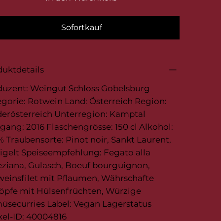
Sofortkauf
uktdetails
duzent: Weingut Schloss Gobelsburg
gorie: Rotwein Land: Österreich Region:
erösterreich Unterregion: Kamptal
gang: 2016 Flaschengrösse: 150 cl Alkohol:
% Traubensorte: Pinot noir, Sankt Laurent,
igelt Speiseempfehlung: Fegato alla
ziana, Gulasch, Boeuf bourguignon,
einsfilet mit Pflaumen, Währschafte
öpfe mit Hülsenfrüchten, Würzige
üsecurries Label: Vegan Lagerstatus
kel-ID: 40004816