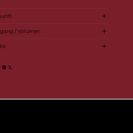
kunft
rgang / Volumen
lle
© 2026 by BelVino AG