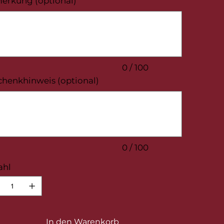
erkung (optional)
.
0 / 100
chenkhinweis (optional)
.
0 / 100
ahl
In den Warenkorb