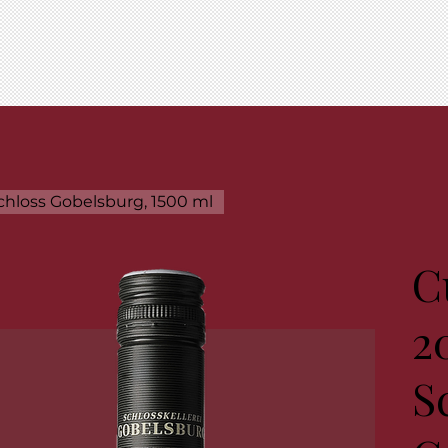
chloss Gobelsburg, 1500 ml
C
2
S