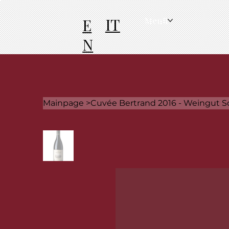
IT
E
Menü
N
Mainpage
>
Cuvée Bertrand 2016 - Weingut S