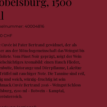
obelsburg, 1500
l
Artikelnummer:
ikelnummer:
40004816
40004816
00 CHF
e Cuvée ist Pater Bertrand gewidmet, der als
ter aus der Mönchsgemeinschaft das Weingut bis
 leitete. Vom Pinot Noir geprägt, zeigt der Wein
vielschichtiges Aromabild: einen Hauch Flieder,
nbutte, Blutorange und Dörrpflaume, Lakritze
Trüffel mit rauchiger Note. Die Tannine sind reif,
ig und weich, würzig-fruchtig ist sein
hmack.Cuvée Bertrand 2016 - Weingut Schloss
lsburg, 1500 ml - Rotwein - Kamptal,
erösterreich.