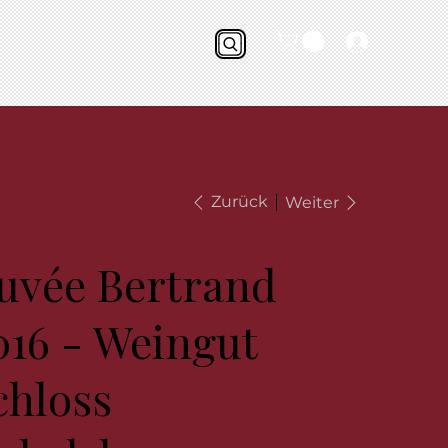
Zurück
Weiter
uvée Bertrand
016 - Weingut
chloss