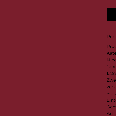
Prod
Pro
Kate
Nied
Jahr
12.5
Zwe
vene
Schw
Eint
Gem
Arti