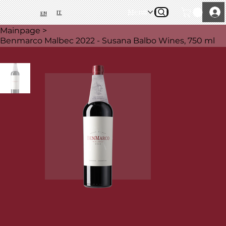
Menü
IT
EN
Mainpage
>
Benmarco Malbec 2022 - Susana Balbo Wines, 750 ml