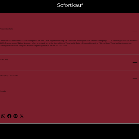
Sofortkauf
Produktdetails
Produzent: Susana Balbo Wines Kategorie: Rotwein Land: Argentinien Region: Mendoza Unterregion: Valle de Uco Jahrgang: 2022 Flaschengrösse: 75 cl Alkohol:
14.5% Traubensorte: Malbec Speiseempfehlung: Lateinamerikanische Küche, Würzige Grilladen, Bistecca fiorentina, T-Bone-Steak, Würzige Gemüsecurries,
Rindsgeschnetzeltes Stroganoff Label: Vegan Lagerstatus Artikel-ID: 51040722
Herkunft
Jahrgang / Volumen
Quelle