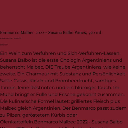
Benmarco Malbec 2022 - Susana Balbo Wines, 750 ml
Artikelnummer:
Artikelnummer:
51040722
51040722
Preis
26,50 CHF
Ein Wein zum Verführen und Sich­-Verführen-­Lassen.
Susana Balbo ist die erste Önologin Argentiniens und
beherrscht Malbec, DIE Traube Argentiniens, wie keine
zweite. Ein Charmeur mit Substanz und Persönlichkeit.
Satte Cassis­, Kirsch­ und Brombeerfrucht, samtiges
Tannin, feine Röstnoten und ein blumiger Touch. Im
Mund bringt er Fülle und Frische gekonnt zusammen.
Die kulinarische Formel lautet: grilliertes Fleisch plus
Malbec gleich Argentinien. Der Benmarco passt zudem
zu Pilzen, geröstetem Kürbis oder
Ofenkartoffeln.Benmarco Malbec 2022 - Susana Balbo