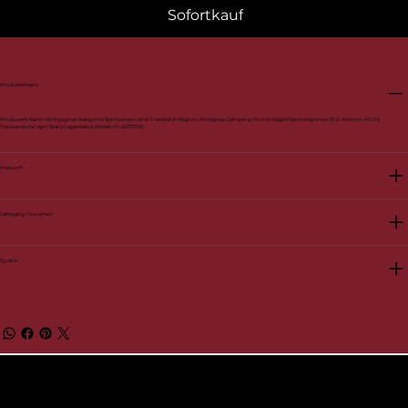
Sofortkauf
Produktdetails
Produzent: Baron de Sigognac Kategorie: Spirituosen Land: Frankreich Region: Armagnac Jahrgang: Non vintage Flaschengrösse: 70 cl Alkohol: 40.0%
Traubensorte: Ugni Blanc Lagerstatus Artikel-ID: 62175700
Herkunft
Jahrgang / Volumen
Quelle
© 2026 by BelVino AG