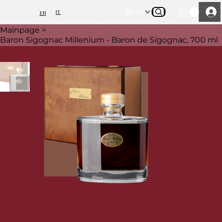
Menü
IT
EN
Mainpage
>
Baron Sigognac Millenium - Baron de Sigognac, 700 ml