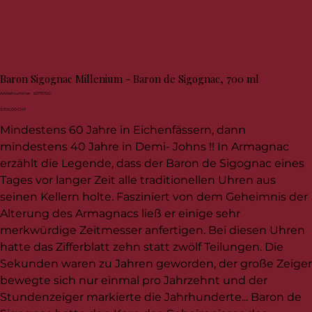
Baron Sigognac Millenium - Baron de Sigognac, 700 ml
Artikelnummer:
Artikelnummer:
62175700
62175700
Preis
3.700,00 CHF
Mindestens 60 Jahre in Eichenfässern, dann
mindestens 40 Jahre in Demi- Johns !! In Armagnac
erzählt die Legende, dass der Baron de Sigognac eines
Tages vor langer Zeit alle traditionellen Uhren aus
seinen Kellern holte. Fasziniert von dem Geheimnis der
Alterung des Armagnacs ließ er einige sehr
merkwürdige Zeitmesser anfertigen. Bei diesen Uhren
hatte das Zifferblatt zehn statt zwölf Teilungen. Die
Sekunden waren zu Jahren geworden, der große Zeiger
bewegte sich nur einmal pro Jahrzehnt und der
Stundenzeiger markierte die Jahrhunderte... Baron de