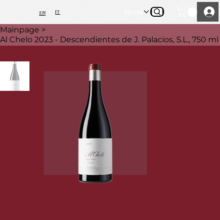
Menü
IT
EN
Mainpage
>
Al Chelo 2023 - Descendientes de J. Palacios, S.L., 750 ml