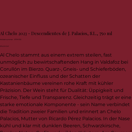
Al Chelo 2023 - Descendientes de J. Palacios, S.L., 750 ml
Artikelnummer:
Artikelnummer:
37174723
37174723
Preis
374,10 CHF
Al Chelo stammt aus einem extrem steilen, fast
unmöglich zu bewirtschaftenden Hang in Valdafoz bei
Corullón im Bierzo. Quarz-, Gneis- und Schieferböden,
ozeanischer Einfluss und der Schatten der
Kastanienbäume vereinen rohe Kraft mit kühler
Präzision. Der Wein steht für Dualität: Üppigkeit und
Frische, Tiefe und Transparenz. Gleichzeitig trägt er eine
starke emotionale Komponente - sein Name verbindet
die Tradition zweier Familien und erinnert an Chelo
Palacios, Mutter von Ricardo Pérez Palacios. In der Nase
kühl und klar mit dunklen Beeren, Schwarzkirsche,