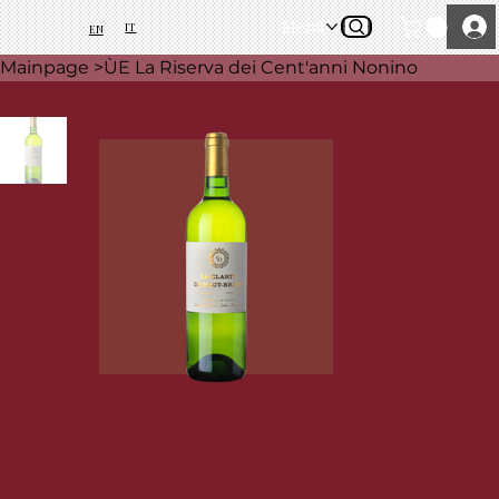
Menü
IT
EN
Mainpage
>
ÙE La Riserva dei Cent'anni Nonino