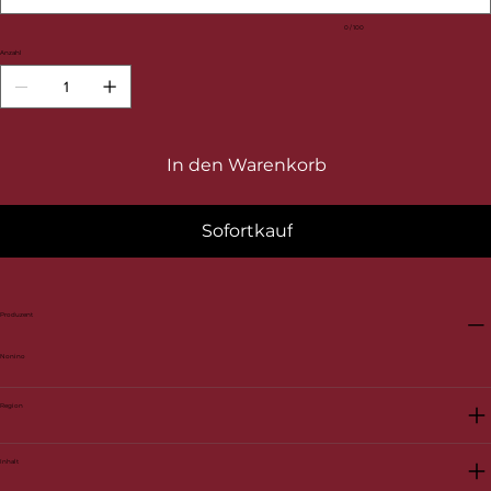
0 / 100
Anzahl
In den Warenkorb
Sofortkauf
Produzent
Nonino
Region
Inhalt