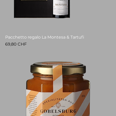
Pacchetto regalo La Montesa & Tartufi
Prezzo
69,80 CHF