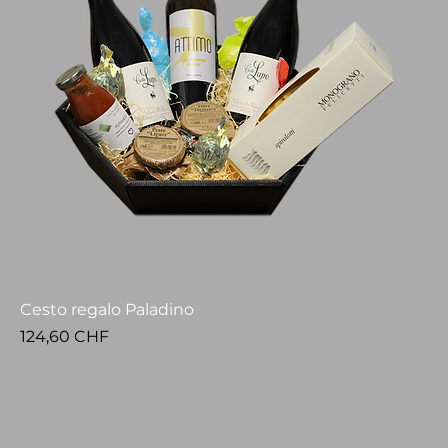
Cesto regalo Paladino
Prezzo
124,60 CHF