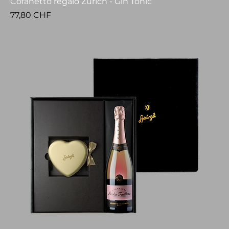
Cofanetto regalo Zurich - Gin Tonic
Prezzo
77,80 CHF