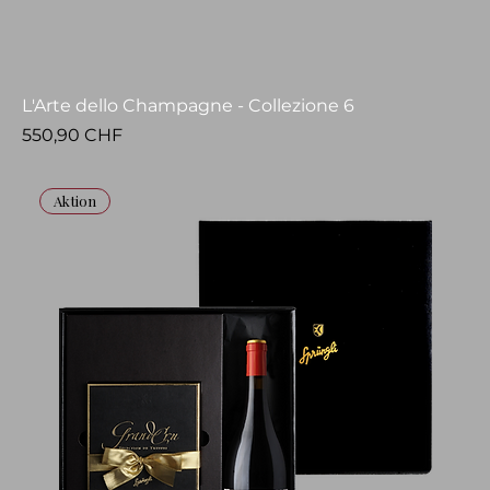
L'Arte dello Champagne - Collezione 6
Prezzo
550,90 CHF
Aktion