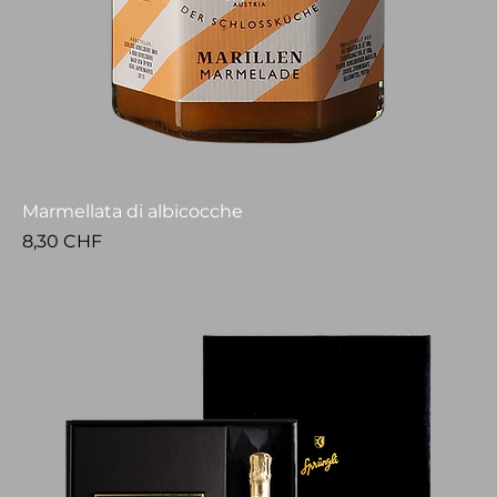
Marmellata di albicocche
Prezzo
8,30 CHF