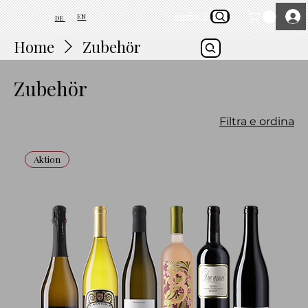
inizio
Chi siamo
EN
DE
Home
Zubehör
Zubehör
Filtra e ordina
Aktion