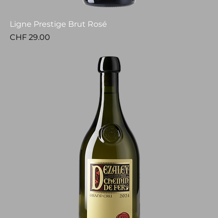
Ligne Prestige Brut Rosé
Price
CHF 29.00