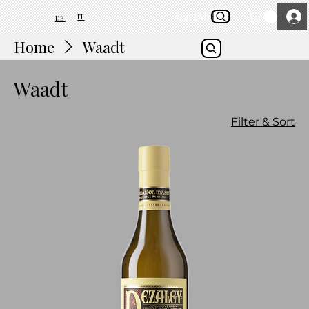
start
About Us
IT
DE
Home
Waadt
Waadt
Filter & Sort