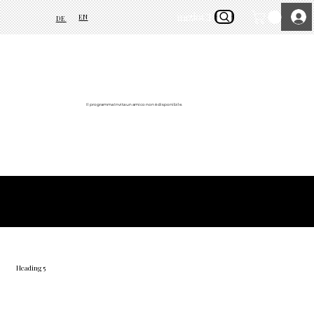
inizio
Chi siamo
EN
DE
Il programma Invita un amico non è disponibile.
© 2026 BelVino AG
Heading 5