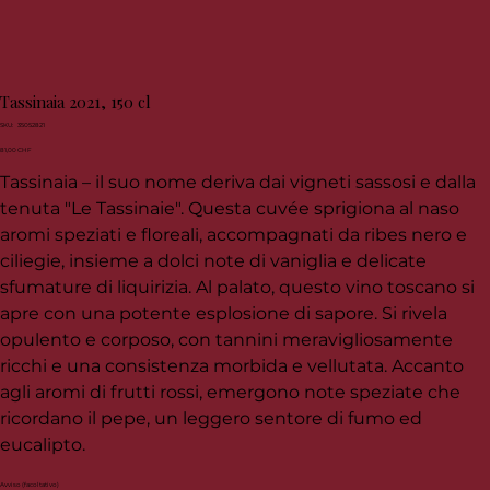
Tassinaia 2021, 150 cl
SKU
SKU:
35052821
35052821
Prezzo
81,00 CHF
Tassinaia – il suo nome deriva dai vigneti sassosi e dalla
tenuta "Le Tassinaie". Questa cuvée sprigiona al naso
aromi speziati e floreali, accompagnati da ribes nero e
ciliegie, insieme a dolci note di vaniglia e delicate
sfumature di liquirizia. Al palato, questo vino toscano si
apre con una potente esplosione di sapore. Si rivela
opulento e corposo, con tannini meravigliosamente
ricchi e una consistenza morbida e vellutata. Accanto
agli aromi di frutti rossi, emergono note speziate che
ricordano il pepe, un leggero sentore di fumo ed
eucalipto.
Avviso (facoltativo)