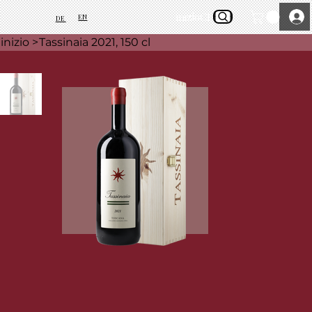
inizio
Chi siamo
EN
DE
inizio
>
Tassinaia 2021, 150 cl