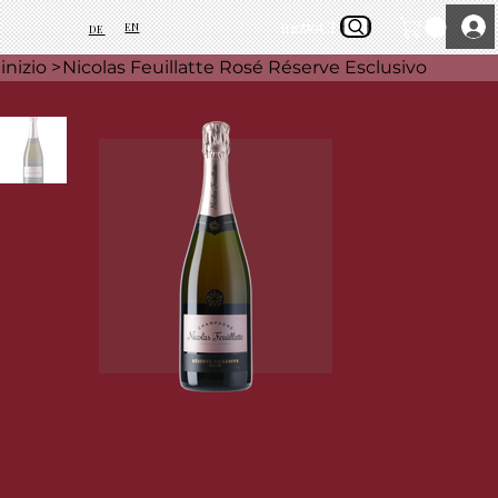
inizio
Chi siamo
EN
DE
inizio
>
Nicolas Feuillatte Rosé Réserve Esclusivo