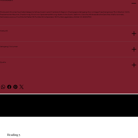
Produktdetails
Produzent: Nicolas Feuillatte Kategorie: Schaumwein Land: Frankreich Region: Champagne Jahrgang: Non vintage Flaschengrösse: 75 cl Alkohol: 12.0%
Traubensorte: Meunier, Chardonnay, Pinot noir Speiseempfehlung: Apéro riche, Sushi, Sashimi, Ceviche, Milde asiatische Gerichte, Vitello tonnato,
Gemüsecouscous, Fruchttorte Parker: 90 Punkte Wine Spectator: 90 Punkte Lagerstatus Artikel-ID: 60202700
Herkunft
Jahrgang / Volumen
Quelle
© 2026 BelVino AG
Heading 5