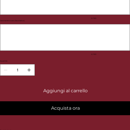
0 / 100
Geschenkhinweis (facoltativo)
Fino
a
100
caratteri.
0 / 100
Quantità
Aggiungi al carrello
Acquista ora