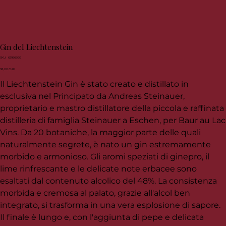
Gin del Liechtenstein
SKU
SKU:
62956500
62956500
Prezzo
38,00 CHF
Il Liechtenstein Gin è stato creato e distillato in
esclusiva nel Principato da Andreas Steinauer,
proprietario e mastro distillatore della piccola e raffinata
distilleria di famiglia Steinauer a Eschen, per Baur au Lac
Vins. Da 20 botaniche, la maggior parte delle quali
naturalmente segrete, è nato un gin estremamente
morbido e armonioso. Gli aromi speziati di ginepro, il
lime rinfrescante e le delicate note erbacee sono
esaltati dal contenuto alcolico del 48%. La consistenza
morbida e cremosa al palato, grazie all'alcol ben
integrato, si trasforma in una vera esplosione di sapore.
Il finale è lungo e, con l'aggiunta di pepe e delicata