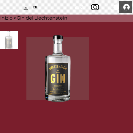
inizio
Chi siamo
EN
DE
inizio
>
Gin del Liechtenstein