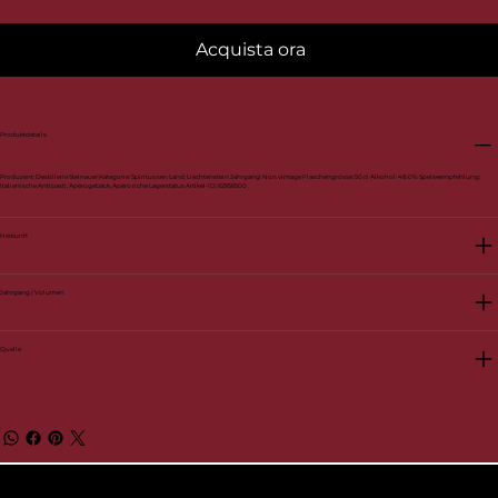
Acquista ora
Produktdetails
Produzent: Destillerie Steinauer Kategorie: Spirituosen Land: Liechtenstein Jahrgang: Non vintage Flaschengrösse: 50 cl Alkohol: 48.0% Speiseempfehlung:
Italienische Antipasti, Apérogebäck, Apéro riche Lagerstatus Artikel-ID: 62956500
Herkunft
Jahrgang / Volumen
Quelle