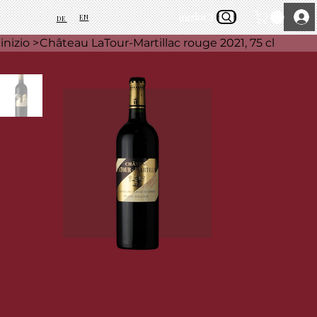
inizio
Chi siamo
EN
DE
inizio
>
Château LaTour-Martillac rouge 2021, 75 cl