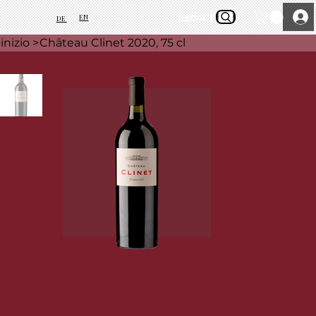
inizio
Chi siamo
EN
DE
inizio
>
Château Clinet 2020, 75 cl