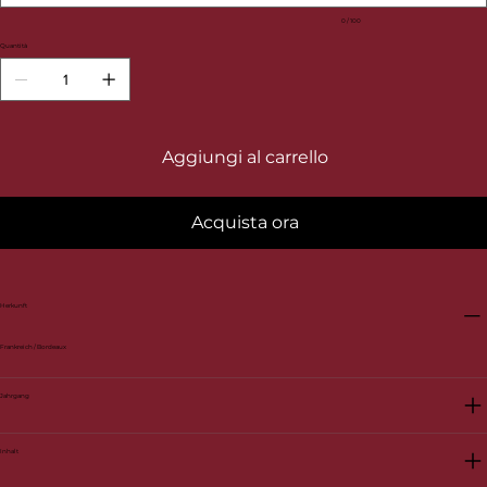
0 / 100
Quantità
Aggiungi al carrello
Acquista ora
Herkunft
Frankreich / Bordeaux
Jahrgang
Inhalt