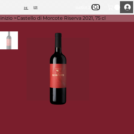
inizio
Chi siamo
EN
DE
inizio
>
Castello di Morcote Riserva 2021, 75 cl