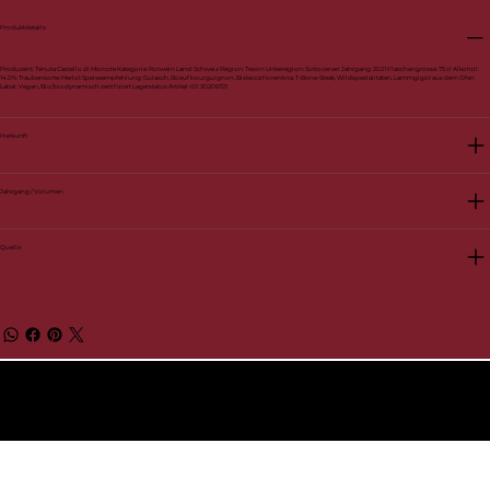
Produktdetails
Produzent: Tenuta Castello di Morcote Kategorie: Rotwein Land: Schweiz Region: Tessin Unterregion: Sottoceneri Jahrgang: 2021 Flaschengrösse: 75 cl Alkohol:
14.0% Traubensorte: Merlot Speiseempfehlung: Gulasch, Boeuf bourguignon, Bistecca fiorentina, T-Bone-Steak, Wildspezialitäten, Lammgigot aus dem Ofen
Label: Vegan, Bio/biodynamisch zertifiziert Lagerstatus Artikel-ID: 30206721
Herkunft
Jahrgang / Volumen
Quelle
© 2026 BelVino AG