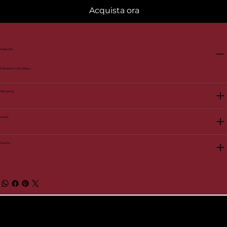
Acquista ora
Herkunft
Frankreich / Bordeaux
Jahrgang
Inhalt
Quelle
© 2026 BelVino AG