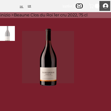
inizio
Chi siamo
EN
DE
inizio
>
Beaune Clos du Roi 1er cru 2022, 75 cl