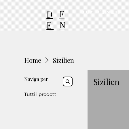
E
D
inizio
Chi siamo
N
E
Home
Sizilien
Naviga per
Sizilien
Tutti i prodotti