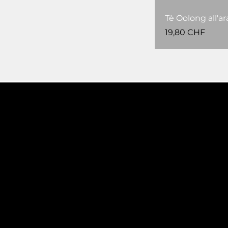
Tè Oolong all'ar
Prezzo
19,80 CHF