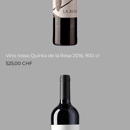
Vino rosso Quinta de la Rosa 2016, 900 cl
Prezzo
525,00 CHF