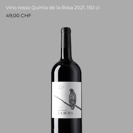
Vino rosso Quinta de la Rosa 2021, 150 cl
Prezzo
49,00 CHF