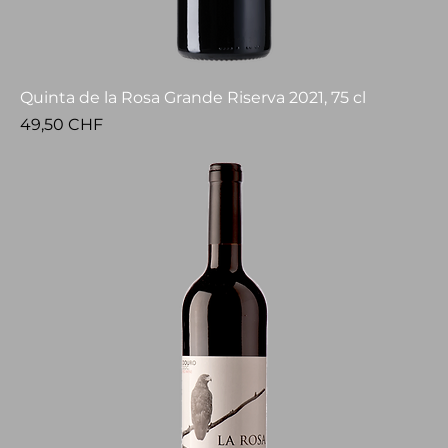
Quinta de la Rosa Grande Riserva 2021, 75 cl
Prezzo
49,50 CHF