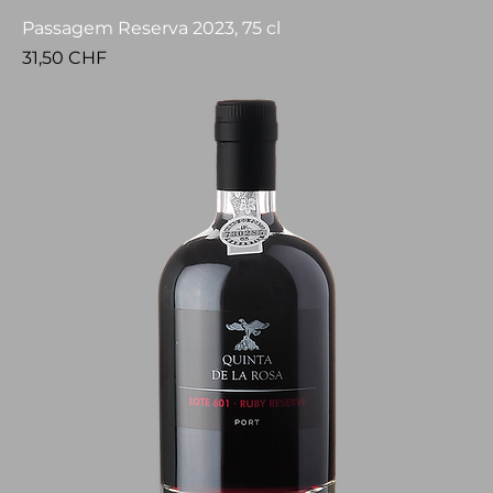
Passagem Reserva 2023, 75 cl
Prezzo
31,50 CHF