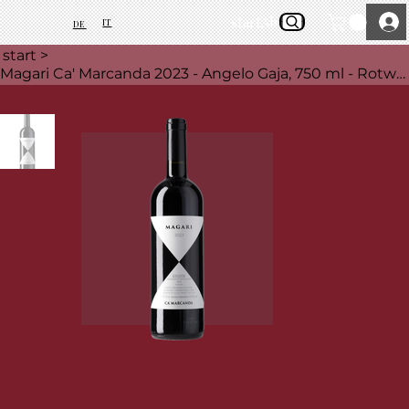
start
About Us
IT
DE
start
>
Magari Ca' Marcanda 2023 - Angelo Gaja, 750 ml - Rotwein - Toskana, Italien